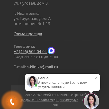
ул. Луговая, дом 3,
г. Ивантеевка,
ул. Трудовая, дом 7,
помещение № 1-13
Схема проезда
Телефоны:
+7 (496) 506-04-04
Ежедневно с 8.00 до 21.00
E-mail:
s-klinika@mail.ru
×
Елена
Я проконсультирую Вас по всем
услугам клиники
2012-2026. Семейная Клиника Здоровье ©
Продвижение сайта медицинских услуг
— Студия
99ВЕБ