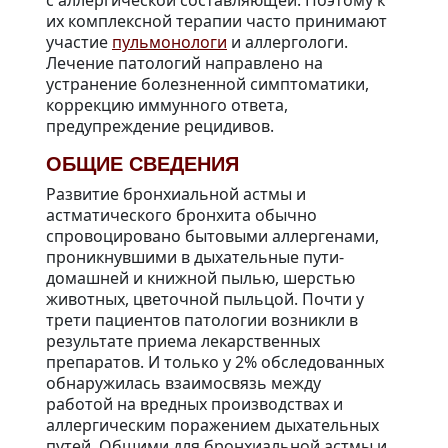
с аллергической составляющей. Поэтому к
их комплексной терапии часто принимают
участие
пульмонологи
и аллергологи.
Лечение патологий направлено на
устранение болезненной симптоматики,
коррекцию иммунного ответа,
предупреждение рецидивов.
ОБЩИЕ СВЕДЕНИЯ
Развитие бронхиальной астмы и
астматического бронхита обычно
спровоцировано бытовыми аллергенами,
проникнувшими в дыхательные пути-
домашней и книжной пылью, шерстью
животных, цветочной пыльцой. Почти у
трети пациентов патологии возникли в
результате приема лекарственных
препаратов. И только у 2% обследованных
обнаружилась взаимосвязь между
работой на вредных производствах и
аллергическим поражением дыхательных
путей. Общими для бронхиальной астмы и