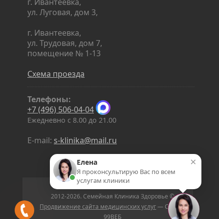
г. Ивантеевка,
ул. Луговая, дом 3,
г. Ивантеевка,
ул. Трудовая, дом 7,
помещение № 1-13
Схема проезда
Телефоны:
+7 (496) 506-04-04
Ежедневно с 8.00 до 21.00
E-mail:
s-klinika@mail.ru
×
Елена
Я проконсультирую Вас по всем
услугам клиники
2012-2026. Семейная Клиника Здоровье ©
Продвижение сайта медицинских услуг
— Студия
99ВЕБ