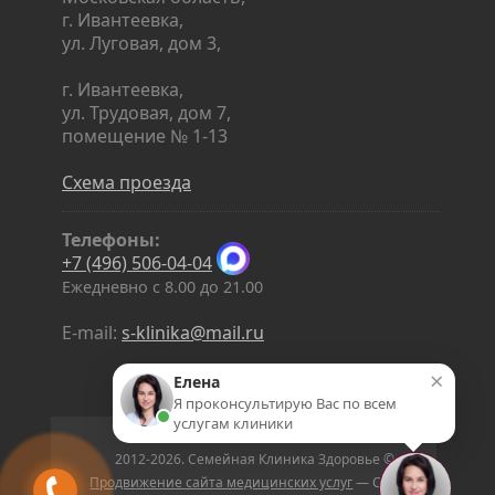
г. Ивантеевка,
ул. Луговая, дом 3,
г. Ивантеевка,
ул. Трудовая, дом 7,
помещение № 1-13
Схема проезда
Телефоны:
+7 (496) 506-04-04
Ежедневно с 8.00 до 21.00
E-mail:
s-klinika@mail.ru
×
Елена
Я проконсультирую Вас по всем
услугам клиники
2012-2026. Семейная Клиника Здоровье ©
Продвижение сайта медицинских услуг
— Студия