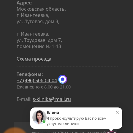
Адрес:
Московская область,
г. Ивантеевка,
ул. Луговая, дом 3,
г. Ивантеевка,
ул. Трудовая, дом 7,
помещение № 1-13
Схема проезда
Телефоны:
+7 (496) 506-04-04
Ежедневно с 8.00 до 21.00
E-mail:
s-klinika@mail.ru
×
Елена
Я проконсультирую Вас по всем
услугам клиники