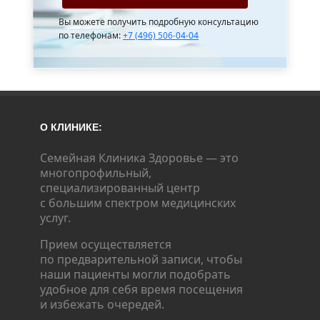
Вы можете получить подробную консультацию
по телефонам:
+7 (496) 506-04-04
О КЛИНИКЕ:
Семейная Клиника Здоровье — это
многопрофильный,
специализированный центр
с большим спектром медицинских
услуг.
Прием осуществляется
по предварительной записи, чтобы
наши пациенты могли подобрать
удобное для себя время посещения
и избежать очередей.